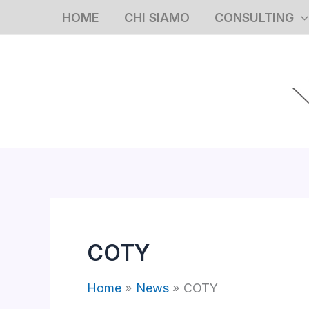
Vai
HOME
CHI SIAMO
CONSULTING
al
contenuto
COTY
Home
News
COTY