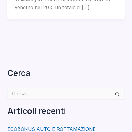
venduto nel 2015 un totale di […]
Cerca
C
e
r
c
Articoli recenti
a
:
ECOBONUS AUTO E ROTTAMAZIONE