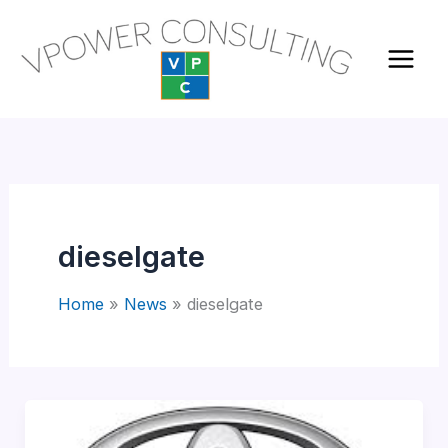
Vai
al
contenuto
dieselgate
Home
News
dieselgate