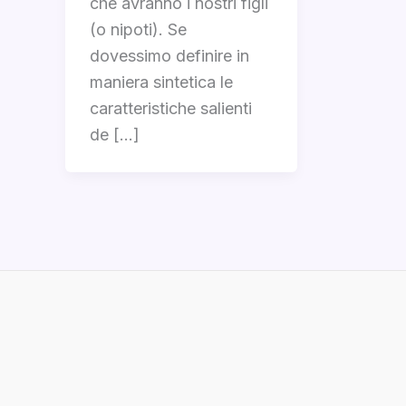
che avranno i nostri figli
(o nipoti). Se
dovessimo definire in
maniera sintetica le
caratteristiche salienti
de […]