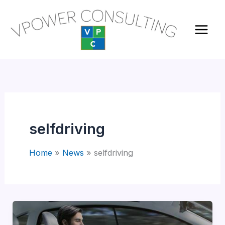
Vai
al
contenuto
selfdriving
Home
News
selfdriving